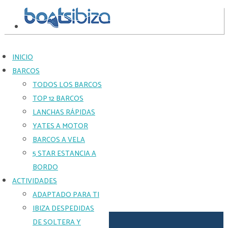
INICIO
BARCOS
SUNSEEKER
TODOS LOS BARCOS
COMANCHE
TOP 12 BARCOS
40FT
LANCHAS RÁPIDAS
YATES A MOTOR
GRUPOS
BARCOS A VELA
MÁS
5 STAR ESTANCIA A
PEQUEÑOS
BORDO
QUE
DESEAN
ACTIVIDADES
UN
ADAPTADO PARA TI
DÍA
EN
IBIZA DESPEDIDAS
UN
DE SOLTERA Y
YATE