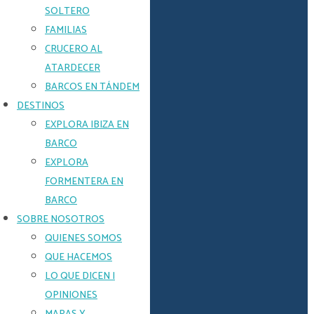
A
SOLTERO
MOTOR
FAMILIAS
CLÁSICO
CRUCERO AL
Y
ECONÓMICO.
ATARDECER
Lujo
BARCOS EN TÁNDEM
asequible
y
DESTINOS
mucho
EXPLORA IBIZA EN
espacio
BARCO
para
tomar
EXPLORA
el
FORMENTERA EN
sol.
BARCO
SOBRE NOSOTROS
PREGÚNTANOS
QUIENES SOMOS
CONSULTA
QUE HACEMOS
RÁPIDA
LO QUE DICEN |
OPINIONES