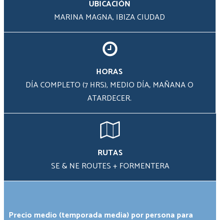
UBICACIÓN
Approx.
MARINA MAGNA, IBIZA CIUDAD
Hire Date
(optional)
*
HORAS
Group
DÍA COMPLETO (7 HRS), MEDIO DÍA, MAÑANA O
Size
*
ATARDECER.
Your
Message
*
RUTAS
SE & NE ROUTES + FORMENTERA
Precio medio (temporada media) por persona para