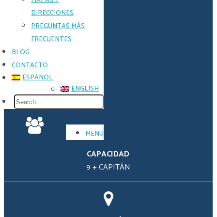
MAPAS Y
Name
DIRECCIONES
PREGUNTAS MÁS
FRECUENTES
Email
*
BLOG
CONTACTO
ESPAÑOL
ENGLISH
Phone
Country
code
(e.g.
0044)
*
MENU
CAPACIDAD
9 + CAPITÁN
Phone
(required)
*