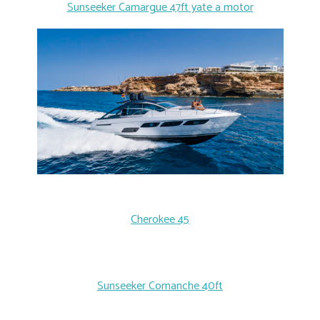
Sunseeker Camargue 47ft yate a motor
Cherokee 45
Sunseeker Comanche 40ft