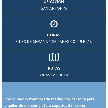
UBICACIÓN
SAN ANTONIO
Group
Size
*
HORAS
FINES DE SEMANA Y SEMANAS COMPLETAS
Your
Message
*
RUTAS
TODAS LAS RUTAS
Promotional
Precio medio (temporada media) por persona para
code
alquiler de día completo a capacidad máxima