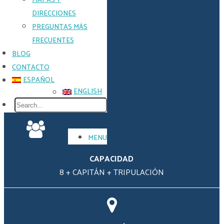
MAPAS Y
Email
*
DIRECCIONES
PREGUNTAS MÁS
FRECUENTES
BLOG
Phone
CONTACTO
Country
code
ESPAÑOL
(e.g.
ENGLISH
0044)
*
MENU
Phone
(required)
*
CAPACIDAD
8 + CAPITÁN + TRIPULACIÓN
Approx.
Hire Date
(optional)
*