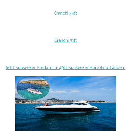
Cranchi 34ft
Cranchi 31ft
60ft Sunseeker Predator + 49ft Sunseeker Portofino Tándem