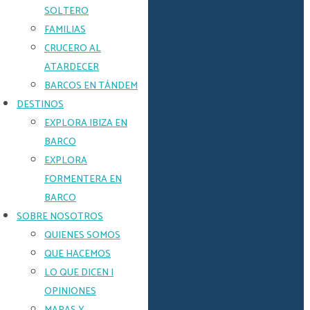
Ideal
SOLTERO
para
FAMILIAS
navegar
CRUCERO AL
tranquilamente
y
ATARDECER
sentirse
BARCOS EN TÁNDEM
cerca
de
DESTINOS
la
EXPLORA IBIZA EN
naturaleza.
BARCO
EXPLORA
PREGÚNTANOS
FORMENTERA EN
CONSULTA
BARCO
RÁPIDA
SOBRE NOSOTROS
QUIENES SOMOS
QUE HACEMOS
Name
LO QUE DICEN |
OPINIONES