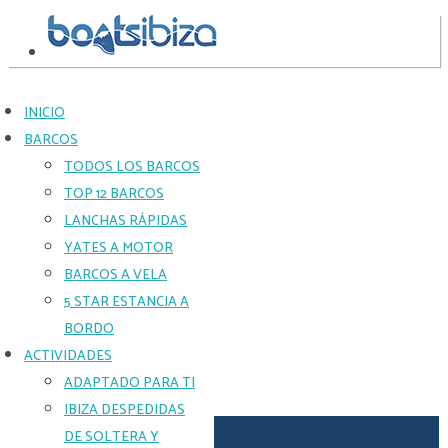
INICIO
BARCOS
TURKISH
TODOS LOS BARCOS
SCHOONER
TOP 12 BARCOS
SEMANAL
LANCHAS RÁPIDAS
YATES A MOTOR
GRUPOS
BARCOS A VELA
MÁS
5 STAR ESTANCIA A
PEQUEÑOS
BORDO
QUE
BUSCAN
ACTIVIDADES
UN
ADAPTADO PARA TI
CHÁRTER
DE
IBIZA DESPEDIDAS
VELERO
DE SOLTERA Y
EXTENDIDO.