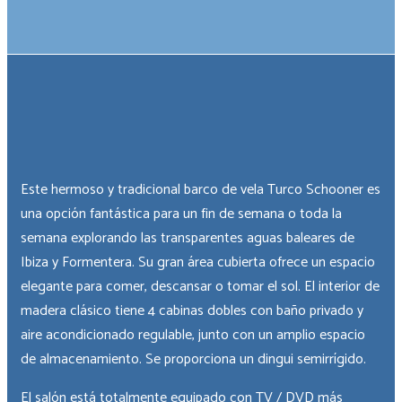
I
don't
want
to
hear
about
Este hermoso y tradicional barco de vela Turco Schooner es
special
deals
una opción fantástica para un fin de semana o toda la
&
semana explorando las transparentes aguas baleares de
discounts
Ibiza y Formentera. Su gran área cubierta ofrece un espacio
elegante para comer, descansar o tomar el sol. El interior de
madera clásico tiene 4 cabinas dobles con baño privado y
aire acondicionado regulable, junto con un amplio espacio
de almacenamiento. Se proporciona un dingui semirrígido.
×
El salón está totalmente equipado con TV / DVD más